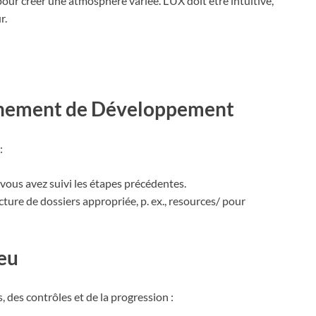
pour créer une atmosphère variée. L’UX doit être intuitive,
r.
onnement de Développement
:
i vous avez suivi les étapes précédentes.
cture de dossiers appropriée, p. ex., resources/ pour
Jeu
, des contrôles et de la progression :