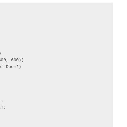


00, 600))

f Doom')

:

T:
