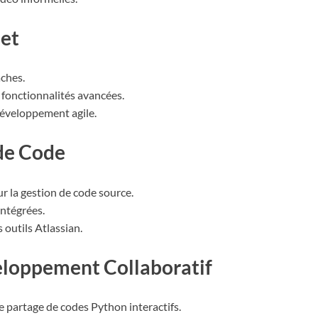
jet
âches.
s fonctionnalités avancées.
développement agile.
 de Code
ur la gestion de code source.
intégrées.
 outils Atlassian.
eloppement Collaboratif
le partage de codes Python interactifs.