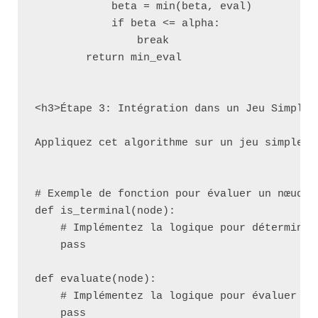
            beta = min(beta, eval)

            if beta <= alpha:

                break

        return min_eval

<h3>Étape 3: Intégration dans un Jeu Simple</
Appliquez cet algorithme sur un jeu simple c
# Exemple de fonction pour évaluer un nœud d
def is_terminal(node):

    # Implémentez la logique pour déterminer 
    pass

def evaluate(node):

    # Implémentez la logique pour évaluer la 