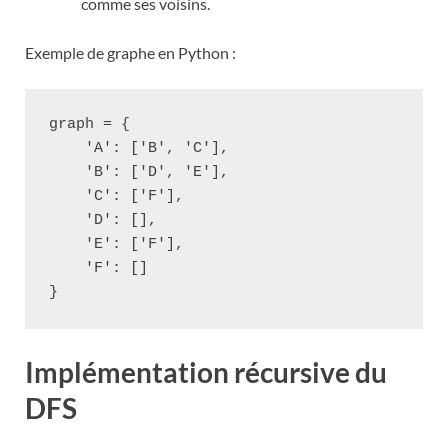
comme ses voisins.
Exemple de graphe en Python :
graph = {

    'A': ['B', 'C'],

    'B': ['D', 'E'],

    'C': ['F'],

    'D': [],

    'E': ['F'],

    'F': []

Implémentation récursive du
DFS