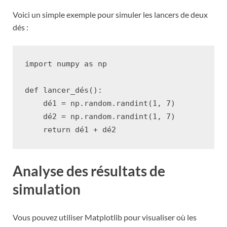
Voici un simple exemple pour simuler les lancers de deux
dés :
import
numpy
as
np
def
lancer_dés
():
dé1
=
np
.
random
.
randint
(
1
,
7
)
dé2
=
np
.
random
.
randint
(
1
,
7
)
return
dé1
+
dé2
Analyse des résultats de
simulation
Vous pouvez utiliser Matplotlib pour visualiser où les