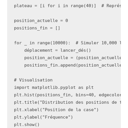
plateau
=
[
i
for
i
in
range
(
40
)]
# Représen
position_actuelle
=
0
positions_fin
=
[]
for
_
in
range
(
10000
):
# Simuler 10,000 lan
déplacement
=
lancer_dés
()
position_actuelle
=
(
position_actuelle
+
positions_fin
.
append
(
position_actuelle
)
# Visualisation
import
matplotlib.pyplot
as
plt
plt
.
hist
(
positions_fin
,
bins
=
40
,
edgecolor
=
'
plt
.
title
(
"Distribution des positions de fin
plt
.
xlabel
(
"Position de la case"
)
plt
.
ylabel
(
"Fréquence"
)
plt
.
show
()