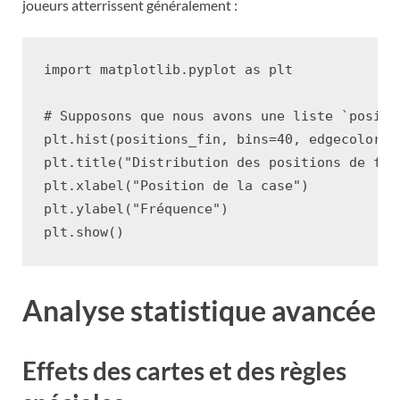
joueurs atterrissent généralement :
import
matplotlib.pyplot
as
plt
# Supposons que nous avons une liste `positi
plt
.
hist
(
positions_fin
,
bins
=
40
,
edgecolor
=
'
plt
.
title
(
"Distribution des positions de fin
plt
.
xlabel
(
"Position de la case"
)
plt
.
ylabel
(
"Fréquence"
)
plt
.
show
()
Analyse statistique avancée
Effets des cartes et des règles