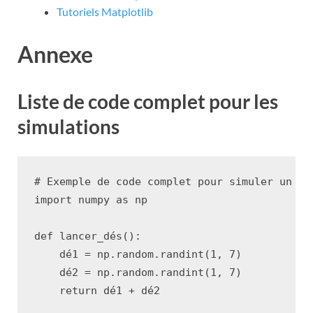
Tutoriels Matplotlib
Annexe
Liste de code complet pour les
simulations
# Exemple de code complet pour simuler un to
import
numpy
as
np
def
lancer_dés
():
dé1
=
np
.
random
.
randint
(
1
,
7
)
dé2
=
np
.
random
.
randint
(
1
,
7
)
return
dé1
+
dé2