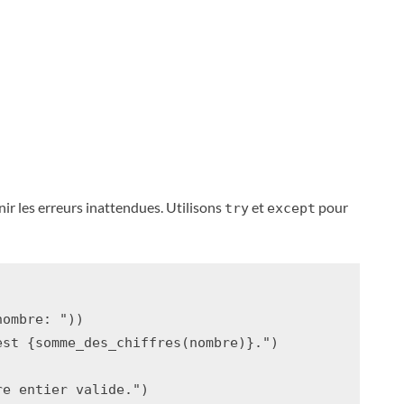
nir les erreurs inattendues. Utilisons
et
pour
try
except
nombre: "
))
est 
{
somme_des_chiffres
(
nombre
)
}
."
)
re entier valide."
)