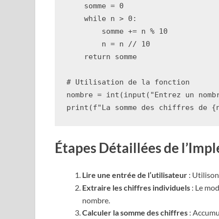
somme
=
0
while
n
>
0
:
somme
+=
n
%
10
n
=
n
//
10
return
somme
# Utilisation de la fonction
nombre
=
int
(
input
(
"Entrez un nomb
print
(
f
"La somme des chiffres de 
{
Étapes Détaillées de l’Imp
Lire une entrée de l’utilisateur
: Utiliso
Extraire les chiffres individuels
: Le mo
nombre.
Calculer la somme des chiffres
: Accumul