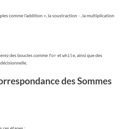
ples comme l’addition
, la soustraction
, la multiplication
+
-
liserez des boucles comme
et
, ainsi que des
for
while
 décisionnelle.
Correspondance des Sommes
 ces étapes :