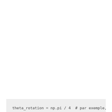
theta_rotation
=
np
.
pi
/
4
# par exemple, u