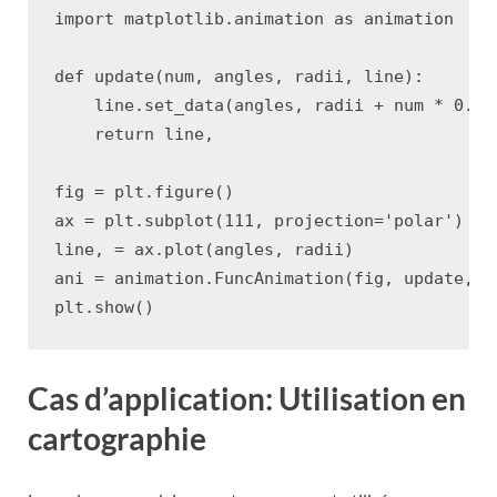
import
matplotlib.animation
as
animation
def
update
(
num
,
angles
,
radii
,
line
):
line
.
set_data
(
angles
,
radii
+
num
*
0.01
return
line
,
fig
=
plt
.
figure
()
ax
=
plt
.
subplot
(
111
,
projection
=
'polar'
)
line
,
=
ax
.
plot
(
angles
,
radii
)
ani
=
animation
.
FuncAnimation
(
fig
,
update
,
f
plt
.
show
()
Cas d’application: Utilisation en
cartographie