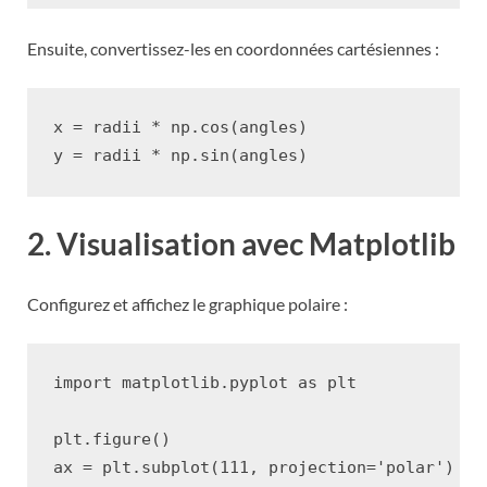
Ensuite, convertissez-les en coordonnées cartésiennes :
x
=
radii
*
np
.
cos
(
angles
)
y
=
radii
*
np
.
sin
(
angles
)
2. Visualisation avec Matplotlib
Configurez et affichez le graphique polaire :
import
matplotlib.pyplot
as
plt
plt
.
figure
()
ax
=
plt
.
subplot
(
111
,
projection
=
'polar'
)