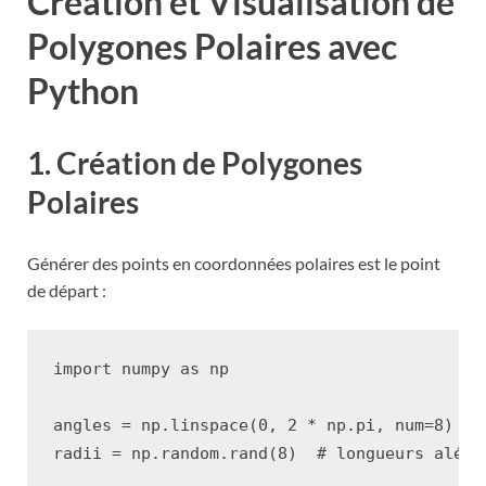
Création et Visualisation de
Polygones Polaires avec
Python
1. Création de Polygones
Polaires
Générer des points en coordonnées polaires est le point
de départ :
import
numpy
as
np
angles
=
np
.
linspace
(
0
,
2
*
np
.
pi
,
num
=
8
)
#
radii
=
np
.
random
.
rand
(
8
)
# longueurs aléat