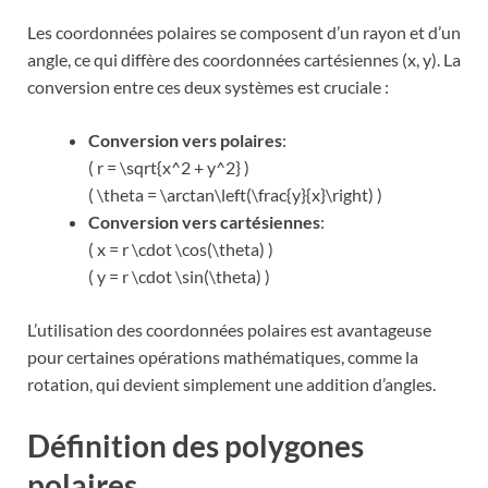
Les coordonnées polaires se composent d’un rayon et d’un
angle, ce qui diffère des coordonnées cartésiennes (x, y). La
conversion entre ces deux systèmes est cruciale :
Conversion vers polaires
:
( r = \sqrt{x^2 + y^2} )
( \theta = \arctan\left(\frac{y}{x}\right) )
Conversion vers cartésiennes
:
( x = r \cdot \cos(\theta) )
( y = r \cdot \sin(\theta) )
L’utilisation des coordonnées polaires est avantageuse
pour certaines opérations mathématiques, comme la
rotation, qui devient simplement une addition d’angles.
Définition des polygones
polaires