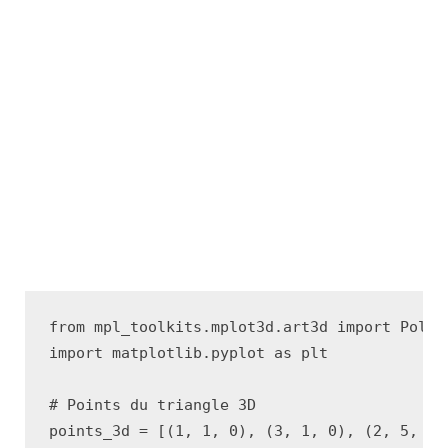
from
mpl_toolkits.mplot3d.art3d
import
Poly3
import
matplotlib.pyplot
as
plt
# Points du triangle 3D
points_3d
=
[(
1
,
1
,
0
),
(
3
,
1
,
0
),
(
2
,
5
,
-
1