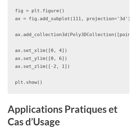
fig
=
plt
.
figure
()
ax
=
fig
.
add_subplot
(
111
,
projection
=
'3d'
)
ax
.
add_collection3d
(
Poly3DCollection
([
points
ax
.
set_xlim
([
0
,
4
])
ax
.
set_ylim
([
0
,
6
])
ax
.
set_zlim
([
-
2
,
1
])
plt
.
show
()
Applications Pratiques et
Cas d’Usage