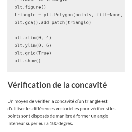
plt
.
figure
()
triangle
=
plt
.
Polygon
(
points
,
fill
=
None
,
ed
plt
.
gca
()
.
add_patch
(
triangle
)
plt
.
xlim
(
0
,
4
)
plt
.
ylim
(
0
,
6
)
plt
.
grid
(
True
)
plt
.
show
()
Vérification de la concavité
Un moyen de vérifier la concavité d’un triangle est
d’utiliser les différences vectorielles pour vérifier si les
points sont disposés de manière à former un angle
intérieur supérieur à 180 degrés.