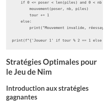
if
0
<=
poser
<
len
(
piles
)
and
0
<
nb
<=
mouvement
(
poser
,
nb
,
piles
)
tour
+=
1
else
:
print
(
"Mouvement invalide, réessayez
print
(
f
"
{
'Joueur 1'
if
tour
%
2
==
1
else
'J
Stratégies Optimales pour
le Jeu de Nim
Introduction aux stratégies
gagnantes