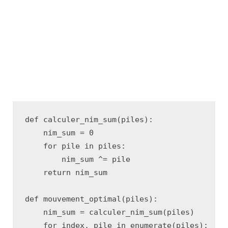
def
calculer_nim_sum
(
piles
):
nim_sum
=
0
for
pile
in
piles
:
nim_sum
^=
pile
return
nim_sum
def
mouvement_optimal
(
piles
):
nim_sum
=
calculer_nim_sum
(
piles
)
for
index
,
pile
in
enumerate
(
piles
):