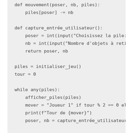
def
mouvement
(
poser
,
nb
,
piles
):
piles
[
poser
]
-=
nb
def
capture_entrée_utilisateur
():
poser
=
int
(
input
(
"Choisissez la pile: "
nb
=
int
(
input
(
"Nombre d'objets à retire
return
poser
,
nb
piles
=
initialiser_jeu
()
tour
=
0
while
any
(
piles
):
afficher_piles
(
piles
)
mover
=
"Joueur 1"
if
tour
%
2
==
0
else
print
(
f
"Tour de 
{
mover
}
"
)
poser
,
nb
=
capture_entrée_utilisateur
()