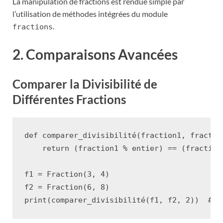
La manipulation de fractions est rendue simple par
l’utilisation de méthodes intégrées du module
.
fractions
2. Comparaisons Avancées
Comparer la Divisibilité de
Différentes Fractions
def
comparer_divisibilité
(
fraction1
,
fractio
return
(
fraction1
%
entier
)
==
(
fraction
f1
=
Fraction
(
3
,
4
)
f2
=
Fraction
(
6
,
8
)
print
(
comparer_divisibilité
(
f1
,
f2
,
2
))
# R