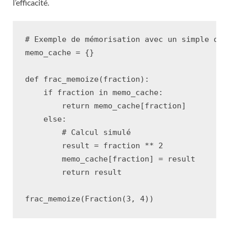
l’efficacité.
# Exemple de mémorisation avec un simple dic
memo_cache
=
{}
def
frac_memoize
(
fraction
):
if
fraction
in
memo_cache
:
return
memo_cache
[
fraction
]
else
:
# Calcul simulé
result
=
fraction
**
2
memo_cache
[
fraction
]
=
result
return
result
frac_memoize
(
Fraction
(
3
,
4
))