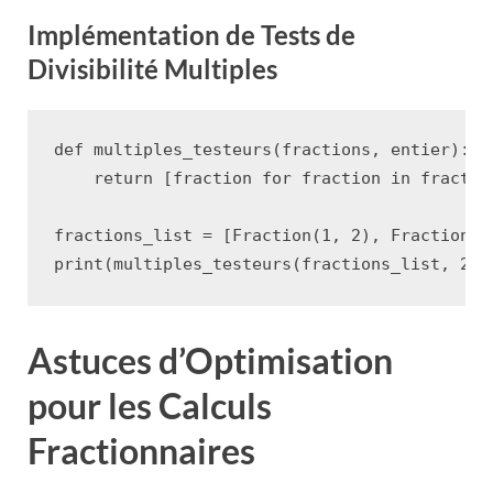
Implémentation de Tests de
Divisibilité Multiples
def
multiples_testeurs
(
fractions
,
entier
):
return
[
fraction
for
fraction
in
fractio
fractions_list
=
[
Fraction
(
1
,
2
),
Fraction
(
3
print
(
multiples_testeurs
(
fractions_list
,
2
))
Astuces d’Optimisation
pour les Calculs
Fractionnaires