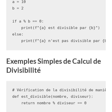
a
=
10
b
=
2
if
a
%
b
==
0
:
print
(
f
"
{
a
}
 est divisible par 
{
b
}
"
)
else
:
print
(
f
"
{
a
}
 n'est pas divisible par 
{
b
}
"
Exemples Simples de Calcul de
Divisibilité
# Vérification de la divisibilité de manière
def
est_divisible
(
nombre
,
diviseur
):
return
nombre
%
diviseur
==
0