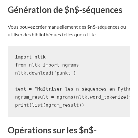
Génération de $n$-séquences
Vous pouvez créer manuellement des $n$-séquences ou
utiliser des bibliothèques telles que
:
nltk
import
nltk
from
nltk
import
ngrams
nltk
.
download
(
'punkt'
)
text
=
"Maîtriser les n-séquences en Python"
ngram_result
=
ngrams
(
nltk
.
word_tokenize
(
tex
print
(
list
(
ngram_result
))
Opérations sur les $n$-