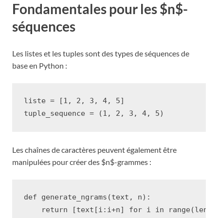
Fondamentales pour les $n$-
séquences
Les listes et les tuples sont des types de séquences de
base en Python :
liste
=
[
1
,
2
,
3
,
4
,
5
]
tuple_sequence
=
(
1
,
2
,
3
,
4
,
5
)
Les chaînes de caractères peuvent également être
manipulées pour créer des $n$-grammes :
def
generate_ngrams
(
text
,
n
):
return
[
text
[
i
:
i
+
n
]
for
i
in
range
(
len
(
t