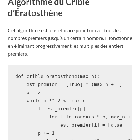
Algorithme du Crible
d’Ératosthène
Cet algorithme est plus efficace pour trouver tous les
nombres premiers jusqu’à un certain nombre. Il fonctionne
en éliminant progressivement les multiples des entiers
premiers.
def
crible_eratosthene
(
max_n
):
est_premier
=
[
True
]
*
(
max_n
+
1
)
p
=
2
while
p
**
2
<=
max_n
:
if
est_premier
[
p
]:
for
i
in
range
(
p
*
p
,
max_n
+
1
,
est_premier
[
i
]
=
False
p
+=
1