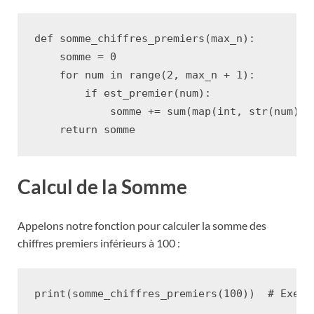
def
somme_chiffres_premiers
(
max_n
):
somme
=
0
for
num
in
range
(
2
,
max_n
+
1
):
if
est_premier
(
num
):
somme
+=
sum
(
map
(
int
,
str
(
num
)))
return
somme
Calcul de la Somme
Appelons notre fonction pour calculer la somme des
chiffres premiers inférieurs à 100 :
print
(
somme_chiffres_premiers
(
100
))
# Exemp