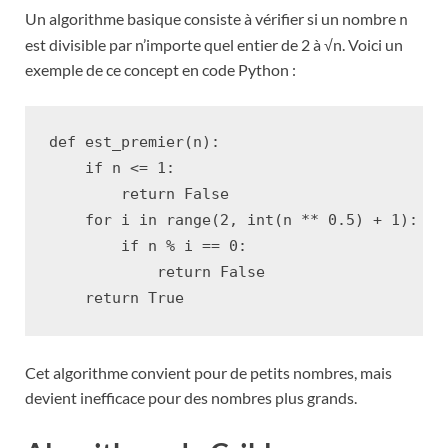
Un algorithme basique consiste à vérifier si un nombre
n
est divisible par n’importe quel entier de 2 à √n. Voici un
exemple de ce concept en code Python :
def
est_premier
(
n
):
if
n
<=
1
:
return
False
for
i
in
range
(
2
,
int
(
n
**
0.5
)
+
1
):
if
n
%
i
==
0
:
return
False
return
True
Cet algorithme convient pour de petits nombres, mais
devient inefficace pour des nombres plus grands.