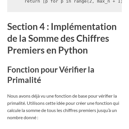
return
[
p
for
p
in
range
(
2
,
max_n
+
1
)
i
Section 4 : Implémentation
de la Somme des Chiffres
Premiers en Python
Fonction pour Vérifier la
Primalité
Nous avons déjà vu une fonction de base pour vérifier la
primalité. Utilisons cette idée pour créer une fonction qui
calcule la somme de tous les chiffres premiers jusqu’à un
nombre donné :