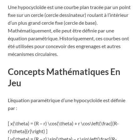
Une hypocycloïde est une courbe plan tracée par un point
fixe sur un cercle (cercle dessinateur) roulant à l’intérieur
d’un plus grand cercle fixe (cercle de base).
Mathématiquement, elle peut être définie par une
équation paramétrique. Historiquement, ces courbes ont
été utilisées pour concevoir des engrenages et autres
mécanismes circulaires.
Concepts Mathématiques En
Jeu
L’équation paramétrique d’une hypocycloïde est définie
par :
[ x(\theta) = (R – r) \cos(\theta) + r \cos\left(\frac{(R-
r)\theta}{r}\right) ]
[ y(\theta) = (R – r) \sin(\theta) – r \sin\left(\frac{(R-