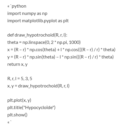
« `python
import numpy as np
import matplotlib.pyplot as plt
def draw_hypotrochoid(R, r, l):
theta = np.linspace(0, 2 * np.pi, 1000)
x = (R – r) * np.cos(theta) + l * np.cos(((R – r) / r) * theta)
y = (R – r) * np.sin(theta) – l * np.sin(((R – r) / r) * theta)
return x, y
R, r, l = 5, 3, 5
x, y = draw_hypotrochoid(R, r, l)
plt.plot(x, y)
plt.title("Hypocycloïde")
plt.show()
« `