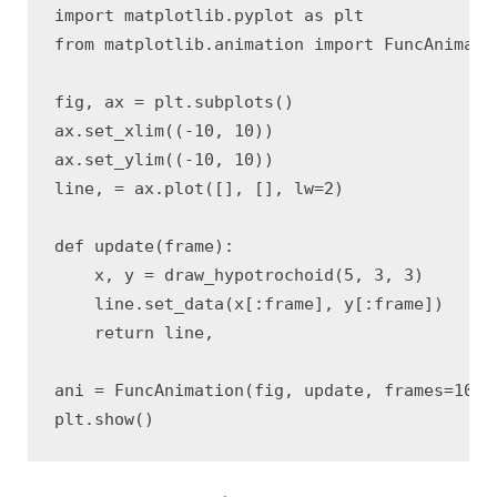
import
matplotlib.pyplot
as
plt
from
matplotlib.animation
import
FuncAnimati
fig
,
ax
=
plt
.
subplots
()
ax
.
set_xlim
((
-
10
,
10
))
ax
.
set_ylim
((
-
10
,
10
))
line
,
=
ax
.
plot
([],
[],
lw
=
2
)
def
update
(
frame
):
x
,
y
=
draw_hypotrochoid
(
5
,
3
,
3
)
line
.
set_data
(
x
[:
frame
],
y
[:
frame
])
return
line
,
ani
=
FuncAnimation
(
fig
,
update
,
frames
=
1000
plt
.
show
()