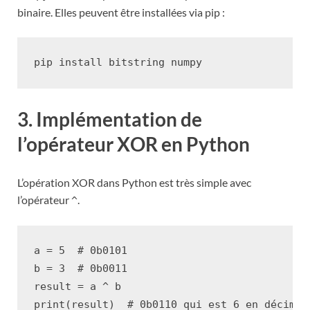
binaire. Elles peuvent être installées via pip :
pip
install
bitstring
3. Implémentation de
l’opérateur XOR en Python
L’opération XOR dans Python est très simple avec
l’opérateur
.
^
a
=
5
# 0b0101
b
=
3
# 0b0011
result
=
a
^
b
print
(
result
)
# 0b0110 qui est 6 en décimal