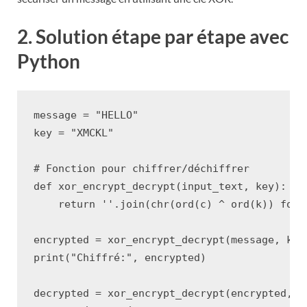
2. Solution étape par étape avec
Python
message
=
"HELLO"
key
=
"XMCKL"
# Fonction pour chiffrer/déchiffrer
def
xor_encrypt_decrypt
(
input_text
,
key
):
return
''
.
join
(
chr
(
ord
(
c
)
^
ord
(
k
))
for
encrypted
=
xor_encrypt_decrypt
(
message
,
key
print
(
"Chiffré:"
,
encrypted
)
decrypted
=
xor_encrypt_decrypt
(
encrypted
,
k