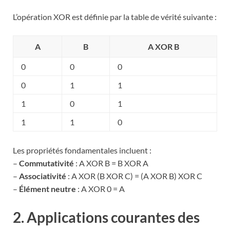
L’opération XOR est définie par la table de vérité suivante :
A
B
A XOR B
0
0
0
0
1
1
1
0
1
1
1
0
Les propriétés fondamentales incluent :
–
Commutativité
: A XOR B = B XOR A
–
Associativité
: A XOR (B XOR C) = (A XOR B) XOR C
–
Élément neutre
: A XOR 0 = A
2. Applications courantes des