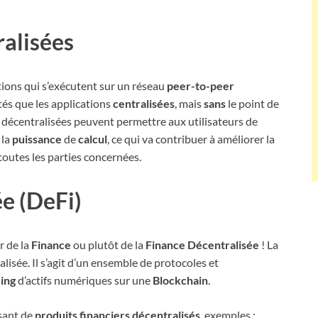
ralisées
tions qui s’exécutent sur un réseau
peer-to-peer
tés que les applications
centralisées
, mais
sans
le point de
s décentralisées peuvent permettre aux utilisateurs de
 la
puissance
de
calcul
, ce qui va contribuer à améliorer la
 toutes les parties concernées.
e (DeFi)
r de la
Finance
ou plutôt de la
Finance Décentralisée
! La
isée. Il s’agit d’un ensemble de protocoles et
ding
d’actifs numériques sur une
Blockchain
.
sant de
produits financiers décentralisés
, exemples :