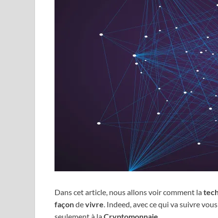
Dans cet article, nous allons voir comment la
tec
façon
de
vivre
. Indeed, avec ce qui va suivre vo
seulement à la
Cryptomonnaie
.