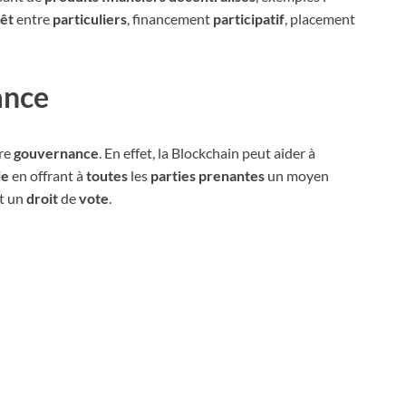
rêt
entre
particuliers
, financement
participatif
, placement
ance
ure
gouvernance
. En effet, la Blockchain peut aider à
ie
en offrant à
toutes
les
parties prenantes
un moyen
et un
droit
de
vote
.