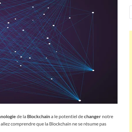
hnologie
de la
Blockchain
a le potentiel de
changer
notre
us allez comprendre que la Blockchain ne se résume pas